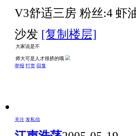
V3舒适三房
粉丝:4
虾油
沙发
[复制楼层]
大家说是不
师大可是人才很挤的哦
举报
打赏
回复
关注
发私信
江声浩荡
2005-05-19