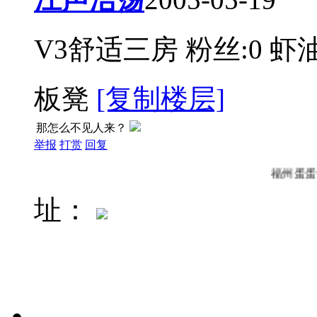
V3舒适三房
粉丝:0
虾油
板凳
[复制楼层]
那怎么不见人来？
举报
打赏
回复
福州
址：