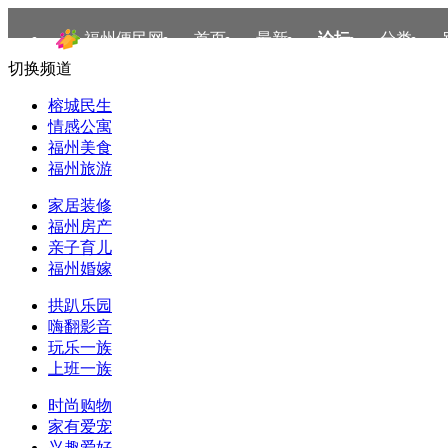
福州便民网
首页
最新
论坛
分类
切换频道
榕城民生
情感公寓
福州美食
福州旅游
家居装修
福州房产
亲子育儿
福州婚嫁
拱趴乐园
嗨翻影音
玩乐一族
上班一族
时尚购物
家有爱宠
兴趣爱好