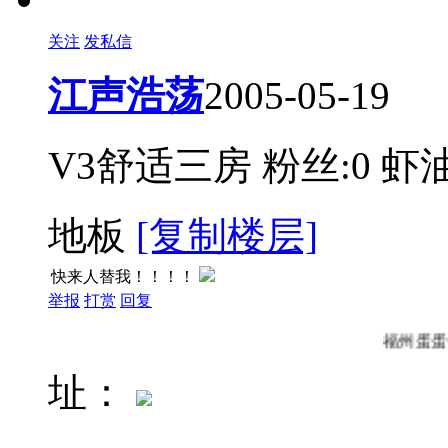
关注
发私信
江声浩荡
2005-05-19
V3舒适三房
粉丝:0
虾油
地板
[复制楼层]
快来人替我！！！！
举报
打赏
回复
福州
址：