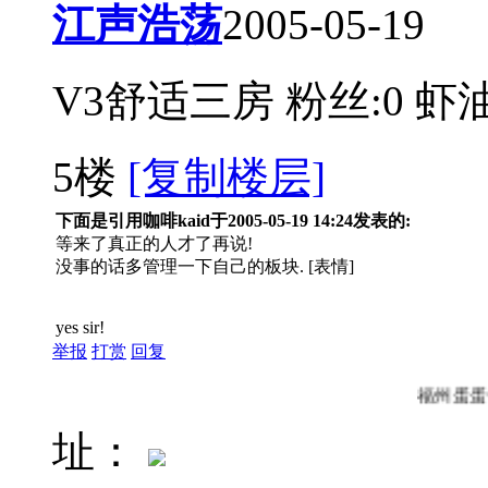
江声浩荡
2005-05-19
V3舒适三房
粉丝:0
虾油
5楼
[复制楼层]
下面是引用咖啡kaid于2005-05-19 14:24发表的:
等来了真正的人才了再说!
没事的话多管理一下自己的板块. [表情]
yes sir!
举报
打赏
回复
福州
址：