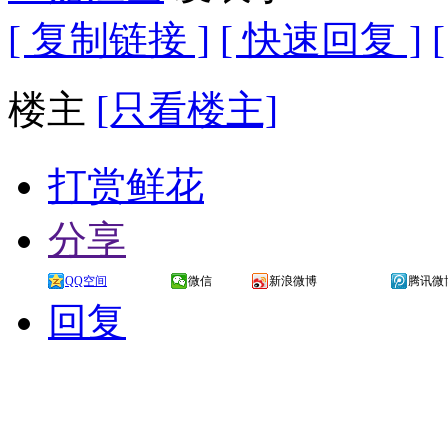
[ 复制链接 ]
[ 快速回复 ]
楼主
[只看楼主]
打赏鲜花
分享
QQ空间
微信
新浪微博
腾讯微
回复