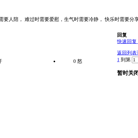
需要人陪， 难过时需要爱慰，生气时需要冷静， 快乐时需要分
回复
快速回复 
返回列表
1
到第
汗
0
怒
暂时关