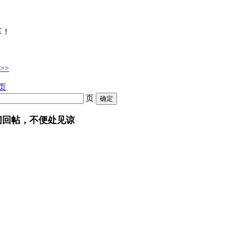
享！
>>
页
页
闭回帖，不便处见谅