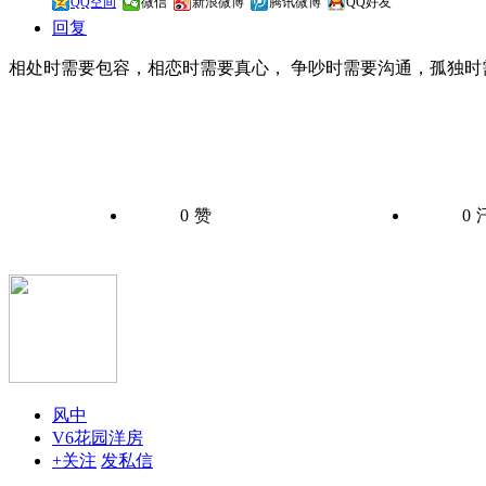
QQ空间
微信
新浪微博
腾讯微博
QQ好友
回复
相处时需要包容，相恋时需要真心， 争吵时需要沟通，孤独时
0
赞
0
风中
V6花园洋房
+关注
发私信