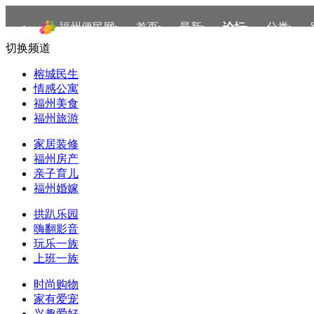
福州便民网
首页
最新
论坛
分类
切换频道
榕城民生
情感公寓
福州美食
福州旅游
家居装修
福州房产
亲子育儿
福州婚嫁
拱趴乐园
嗨翻影音
玩乐一族
上班一族
时尚购物
家有爱宠
兴趣爱好