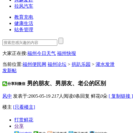
拉风汽车
教育充电
健康生活
站务管理
大家正在搜:
福州今日天气
福州快报
当前位置:
福州便民网
福州论坛
>
拱趴乐园
>
灌水发泄
发新帖
男的朋友、男朋友、老公的区别
分享到微信
风中
发表于:2005-05-19
217
人阅读
0
条回复
鲜花
0
朵
[ 复制链接 ]
楼主
[只看楼主]
打赏鲜花
分享