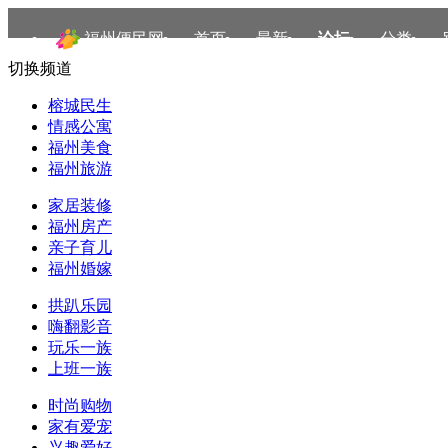
福州便民网
首页
最新
论坛
分类
切换频道
榕城民生
情感公寓
福州美食
福州旅游
家居装修
福州房产
亲子育儿
福州婚嫁
拱趴乐园
嗨翻影音
玩乐一族
上班一族
时尚购物
家有爱宠
兴趣爱好