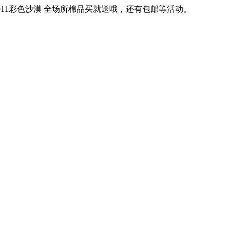
om/旺旺：2011彩色沙漠 全场所棉品买就送哦，还有包邮等活动。