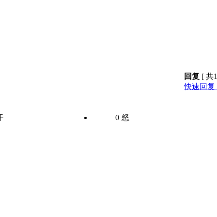
回复
[ 共
快速回复 
汗
0
怒