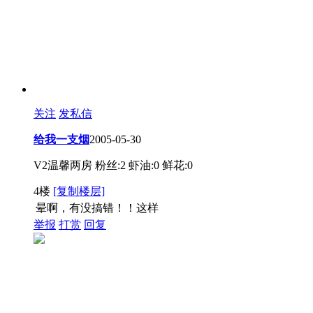
关注
发私信
给我一支烟
2005-05-30
V2温馨两房
粉丝:2
虾油:0
鲜花:0
4楼
[复制楼层]
晕啊，有没搞错！！这样
举报
打赏
回复