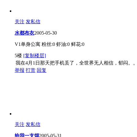
关注
发私信
水都布衣
2005-05-30
V1单身公寓
粉丝:0
虾油:0
鲜花:0
5楼
[复制楼层]
我在4月1日那天把手机丢了，全世界无人相信，郁闷。
举报
打赏
回复
关注
发私信
给我一支烟
2005-05-31