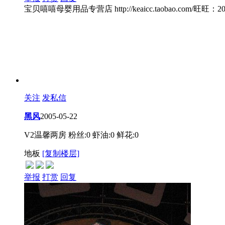
宝贝嘻嘻母婴用品专营店 http://keaicc.taobao.c
关注
发私信
黑风
2005-05-22
V2温馨两房
粉丝:0
虾油:0
鲜花:0
地板
[复制楼层]
举报
打赏
回复