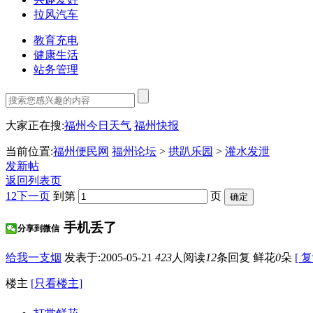
拉风汽车
教育充电
健康生活
站务管理
大家正在搜:
福州今日天气
福州快报
当前位置:
福州便民网
福州论坛
>
拱趴乐园
>
灌水发泄
发新帖
返回列表页
1
2
下一页
到第
页
手机丢了
分享到微信
给我一支烟
发表于:2005-05-21
423
人阅读
12
条回复
鲜花
0
朵
[ 
楼主
[只看楼主]