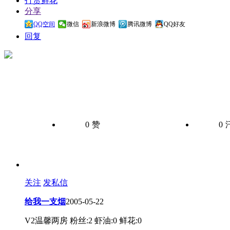
打赏鲜花
分享
QQ空间
微信
新浪微博
腾讯微博
QQ好友
回复
0
赞
0
关注
发私信
给我一支烟
2005-05-22
V2温馨两房
粉丝:2
虾油:0
鲜花:0