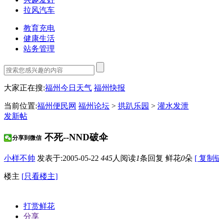
拉风汽车
教育充电
健康生活
站务管理
大家正在搜:
福州今日天气
福州快报
当前位置:
福州便民网
福州论坛
>
拱趴乐园
>
灌水发泄
发新帖
不死--NND破伞
分享到微信
小样不帅
发表于:2005-05-22
445
人阅读
1
条回复
鲜花
0
朵
[ 复制
楼主
[只看楼主]
打赏鲜花
分享