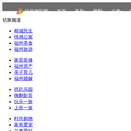
福州便民网
首页
最新
论坛
分类
切换频道
榕城民生
情感公寓
福州美食
福州旅游
家居装修
福州房产
亲子育儿
福州婚嫁
拱趴乐园
嗨翻影音
玩乐一族
上班一族
时尚购物
家有爱宠
兴趣爱好