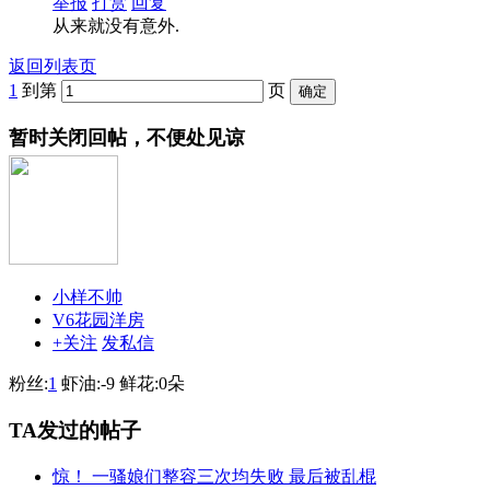
举报
打赏
回复
从来就没有意外.
返回列表页
1
到第
页
暂时关闭回帖，不便处见谅
小样不帅
V6花园洋房
+关注
发私信
粉丝:
1
虾油:
-9
鲜花:
0朵
TA发过的帖子
惊！ 一骚娘们整容三次均失败 最后被乱棍