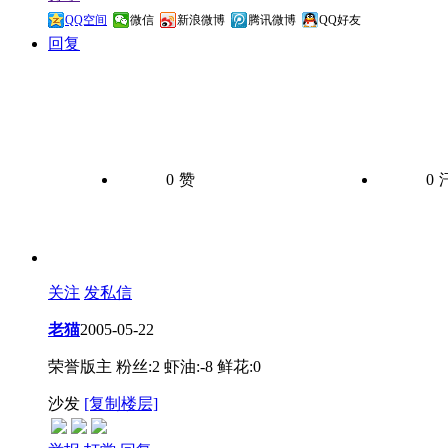
QQ空间
微信
新浪微博
腾讯微博
QQ好友
回复
0
赞
0
关注
发私信
老猫
2005-05-22
荣誉版主
粉丝:2
虾油:-8
鲜花:0
沙发
[复制楼层]