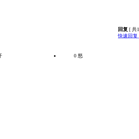
回复
[ 共
快速回复 
汗
0
怒