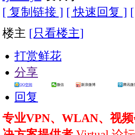
[ 复制链接 ]
[ 快速回复 ]
楼主
[只看楼主]
打赏鲜花
分享
QQ空间
微信
新浪微博
腾讯微
回复
专业VPN、WLAN、视
决方案提供者
Virtual 论坛