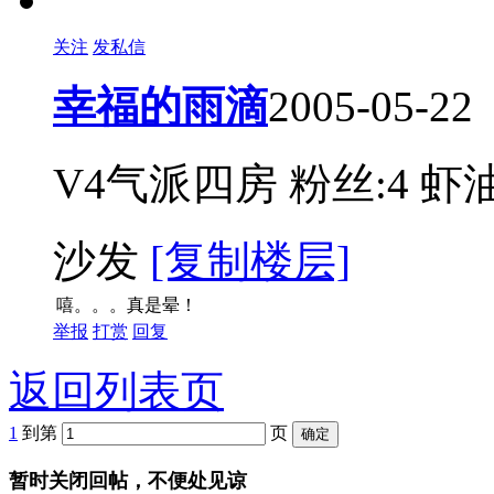
关注
发私信
幸福的雨滴
2005-05-22
V4气派四房
粉丝:4
虾油
沙发
[复制楼层]
嘻。。。真是晕！
举报
打赏
回复
返回列表页
1
到第
页
暂时关闭回帖，不便处见谅