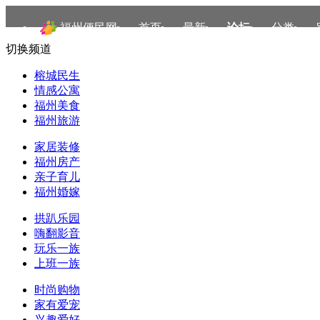
福州便民网
首页
最新
论坛
分类
切换频道
榕城民生
情感公寓
福州美食
福州旅游
家居装修
福州房产
亲子育儿
福州婚嫁
拱趴乐园
嗨翻影音
玩乐一族
上班一族
时尚购物
家有爱宠
兴趣爱好