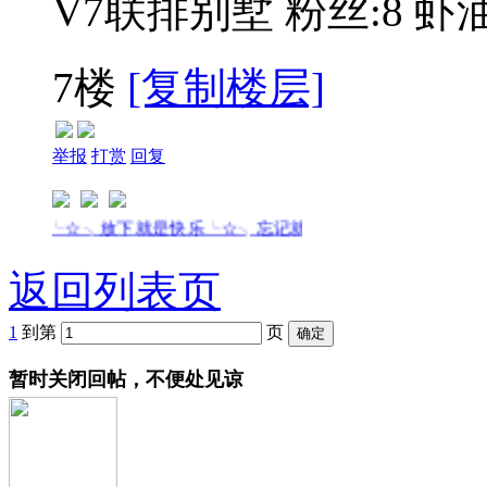
V7联排别墅
粉丝:8
虾油
7楼
[复制楼层]
举报
打赏
回复
╰☆╮放下就是快乐╰☆╮忘记就是解脱╰☆╮
返回列表页
1
到第
页
暂时关闭回帖，不便处见谅