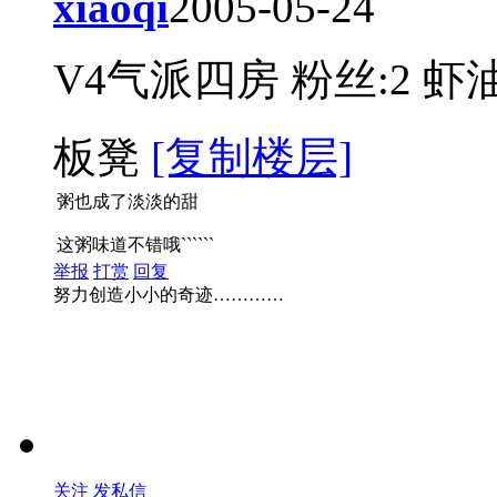
xiaoqi
2005-05-24
V4气派四房
粉丝:2
虾油
板凳
[复制楼层]
粥也成了淡淡的甜
这粥味道不错哦``````
举报
打赏
回复
努力创造小小的奇迹…………
关注
发私信