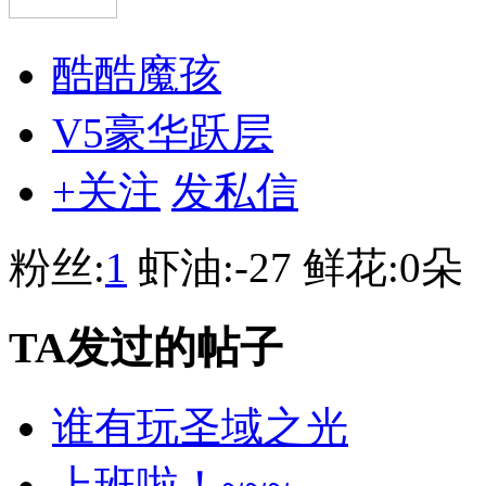
酷酷魔孩
V5豪华跃层
+关注
发私信
粉丝:
1
虾油:
-27
鲜花:
0朵
TA发过的帖子
谁有玩圣域之光
上班啦！~~~