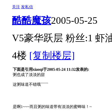
关注
发私信
酷酷魔孩
2005-05-25
V5豪华跃层
粉丝:1
虾油
4楼
[复制楼层]
下面是引用xiaoqi于2005-05-24 11:32发表的:
粥也成了淡淡的甜
这粥味道不错哦``````
是啊1~~~而且粥的味道带有淡淡的蜜蜂味！~