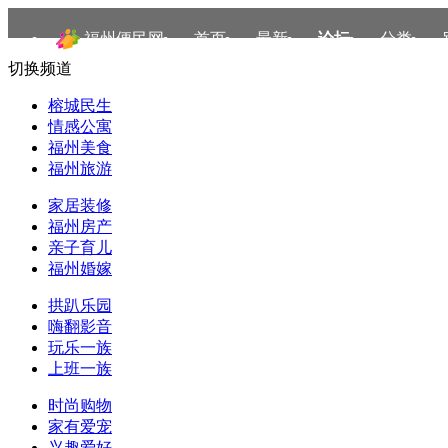
福州便民网
首页
最新
论坛
分类
切换频道
榕城民生
情感公寓
福州美食
福州旅游
家居装修
福州房产
亲子育儿
福州婚嫁
拱趴乐园
嗨翻影音
玩乐一族
上班一族
时尚购物
家有爱宠
兴趣爱好