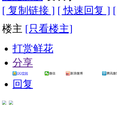
[ 复制链接 ]
[ 快速回复 ]
楼主
[只看楼主]
打赏鲜花
分享
QQ空间
微信
新浪微博
腾讯微
回复