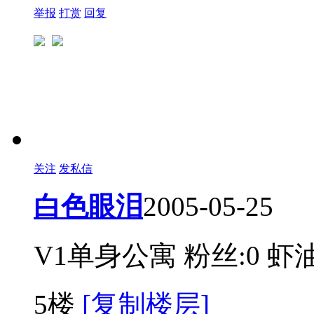
举报
打赏
回复
关注
发私信
白色眼泪
2005-05-25
V1单身公寓
粉丝:0
虾油
5楼
[复制楼层]