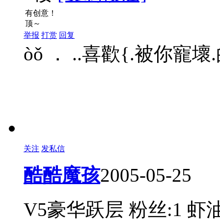
有创意！
顶～
举报
打赏
回复
òǒ ． ..喜歡{.被你寵壞
关注
发私信
酷酷魔孩
2005-05-25
V5豪华跃层
粉丝:1
虾油