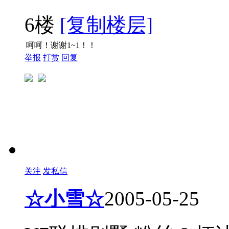
6楼
[复制楼层]
呵呵！谢谢1~1！！
举报
打赏
回复
关注
发私信
☆小雪☆
2005-05-25