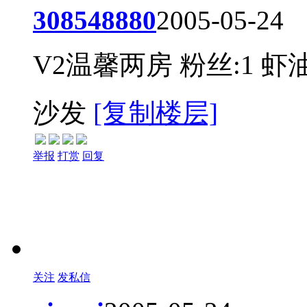
308548880
2005-05-24
V2温馨两房
粉丝:1
虾油
沙发
[复制楼层]
举报
打赏
回复
关注
发私信