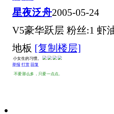
星夜泛舟
2005-05-24
V5豪华跃层
粉丝:1
虾油
地板
[复制楼层]
小女生的习惯。
举报
打赏
回复
不爱那么多，只爱一点点。