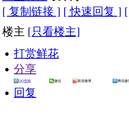
[ 复制链接 ]
[ 快速回复 ]
楼主
[只看楼主]
打赏鲜花
分享
QQ空间
微信
新浪微博
腾讯微
回复