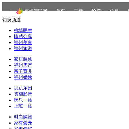
福州便民网
首页
最新
论坛
分类
切换频道
榕城民生
情感公寓
福州美食
福州旅游
家居装修
福州房产
亲子育儿
福州婚嫁
拱趴乐园
嗨翻影音
玩乐一族
上班一族
时尚购物
家有爱宠
兴趣爱好