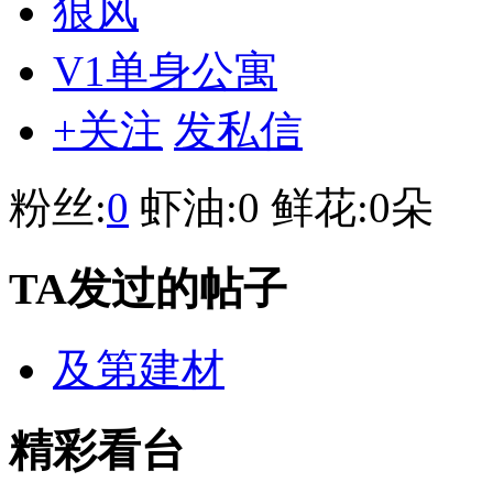
狼风
V1单身公寓
+关注
发私信
粉丝:
0
虾油:
0
鲜花:
0朵
TA发过的帖子
及第建材
精彩看台