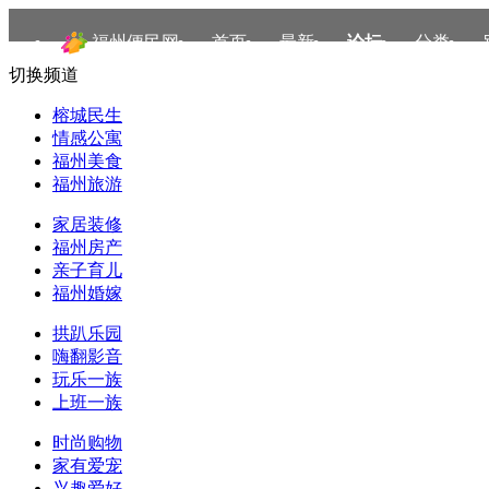
福州便民网
首页
最新
论坛
分类
切换频道
榕城民生
情感公寓
福州美食
福州旅游
家居装修
福州房产
亲子育儿
福州婚嫁
拱趴乐园
嗨翻影音
玩乐一族
上班一族
时尚购物
家有爱宠
兴趣爱好