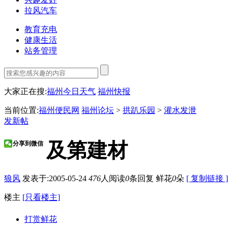
拉风汽车
教育充电
健康生活
站务管理
大家正在搜:
福州今日天气
福州快报
当前位置:
福州便民网
福州论坛
>
拱趴乐园
>
灌水发泄
发新帖
及第建材
分享到微信
狼风
发表于:2005-05-24
476
人阅读
0
条回复
鲜花
0
朵
[ 复制链接 ]
楼主
[只看楼主]
打赏鲜花