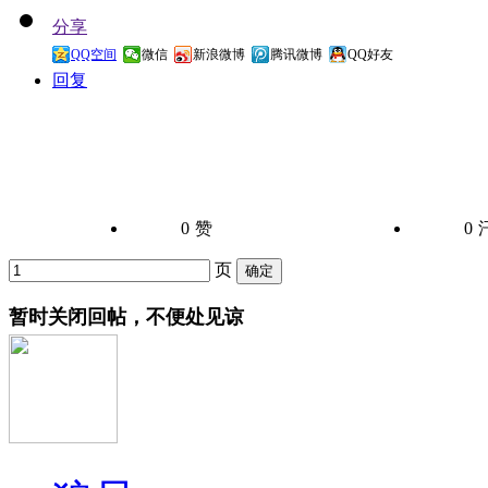
分享
QQ空间
微信
新浪微博
腾讯微博
QQ好友
回复
0
赞
0
页
暂时关闭回帖，不便处见谅