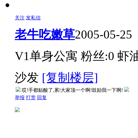
关注
发私信
老牛吃嫩草
2005-05-25
V1单身公寓
粉丝:0
虾油
沙发
[复制楼层]
哎!手都贴酸了,累!大家顶一个啊!鼓励我一下啊!
举报
打赏
回复