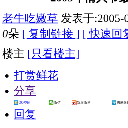
老牛吃嫩草
发表于:2005-0
0
朵
[ 复制链接 ]
[ 快速回复
楼主
[只看楼主]
打赏鲜花
分享
QQ空间
微信
新浪微博
腾讯微
回复