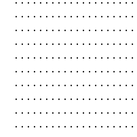
. . . . . . . . . . . . . . . . . . . . . . . . . . . . . . . . . . . . . . . . . . . . . . . . . . . . . . . . . . . . . . . . . . . . . . . . . . . . . . . . . . . . . . . . . . . . . . . . . . . . . . . . . . . . . . . . . . . . . . . . . . . . . . . . . . . . . . . . . . . . . . . . . . . . . . . . . . . . . . . . . . . . . . . . . . . . . . . . . . . . . . . . . . . . . . . . . . . . . . . . . . . . . . . . . . . . . . . . . . . . . . . . . . . . . . . . . . . . . . . . . . . . . . . . . . . . . . . . . . . . . . . . . . . . . . . . . . . . . .