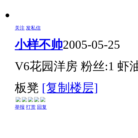
关注
发私信
小样不帅
2005-05-25
V6花园洋房
粉丝:1
虾油
板凳
[复制楼层]
举报
打赏
回复