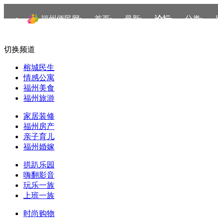
福州便民网
首页
最新
论坛
分类
切换频道
榕城民生
情感公寓
福州美食
福州旅游
家居装修
福州房产
亲子育儿
福州婚嫁
拱趴乐园
嗨翻影音
玩乐一族
上班一族
时尚购物