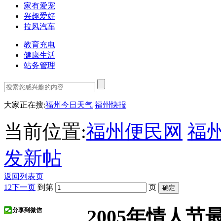
家有爱宠
兴趣爱好
拉风汽车
教育充电
健康生活
站务管理
大家正在搜:
福州今日天气
福州快报
当前位置:
福州便民网
福
发新帖
返回列表页
1
2
下一页
到第
页
2005年情人节
分享到微信