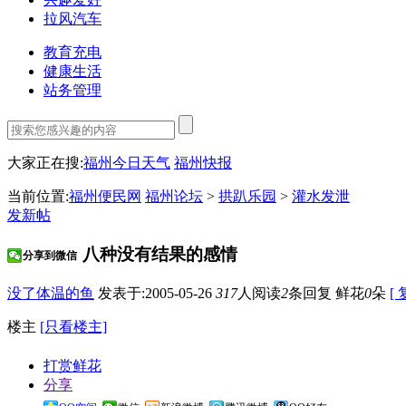
拉风汽车
教育充电
健康生活
站务管理
大家正在搜:
福州今日天气
福州快报
当前位置:
福州便民网
福州论坛
>
拱趴乐园
>
灌水发泄
发新帖
八种没有结果的感情
分享到微信
没了体温的鱼
发表于:2005-05-26
317
人阅读
2
条回复
鲜花
0
朵
[
楼主
[只看楼主]
打赏鲜花
分享