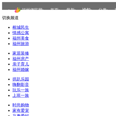
福州便民网
首页
最新
论坛
分类
切换频道
榕城民生
情感公寓
福州美食
福州旅游
家居装修
福州房产
亲子育儿
福州婚嫁
拱趴乐园
嗨翻影音
玩乐一族
上班一族
时尚购物
家有爱宠
兴趣爱好