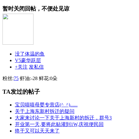
暂时关闭回帖，不便处见谅
没了体温的鱼
V5豪华跃层
+关注
发私信
粉丝:
75
虾油:
-28
鲜花:
0朵
TA发过的帖子
宝贝嘻嘻母婴专营店(^_^)......
关于上海东新村拆迁的疑问
大家来讨论一下关于上海新村的拆迁，群号3
开业第一天,要将此贴灌到1W,庆祝便民回
终于又可以天天来了