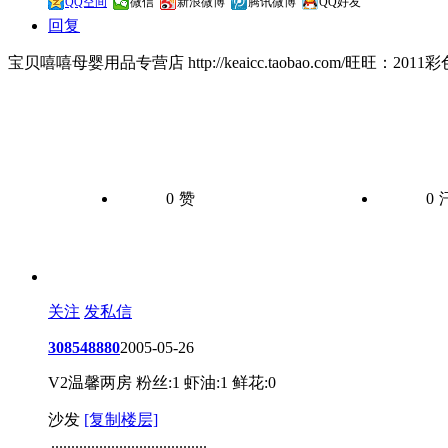
QQ空间
微信
新浪微博
腾讯微博
QQ好友
回复
宝贝嘻嘻母婴用品专营店 http://keaicc.taobao.com/旺
0
赞
0
关注
发私信
308548880
2005-05-26
V2温馨两房
粉丝:1
虾油:1
鲜花:0
沙发
[复制楼层]
.......................................