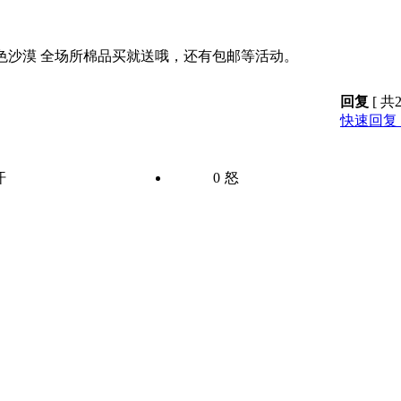
旺：2011彩色沙漠 全场所棉品买就送哦，还有包邮等活动。
回复
[ 共
快速回复 
汗
0
怒