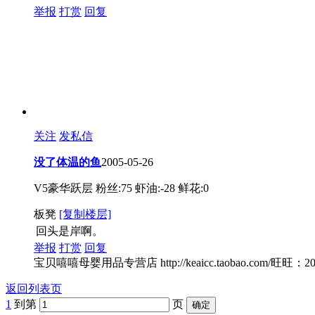
举报
打赏
回复
关注
发私信
没了体温的鱼
2005-05-26
V5豪华跃层
粉丝:75
虾油:-28
鲜花:0
板凳
[复制楼层]
回头是岸啊。
举报
打赏
回复
宝贝嘻嘻母婴用品专营店 http://keaicc.taobao.c
返回列表页
1
到第
页