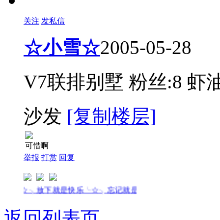
关注
发私信
☆小雪☆
2005-05-28
V7联排别墅
粉丝:8
虾油
沙发
[复制楼层]
可惜啊
举报
打赏
回复
╰☆╮放下就是快乐╰☆╮忘记就是解脱╰☆╮
返回列表页