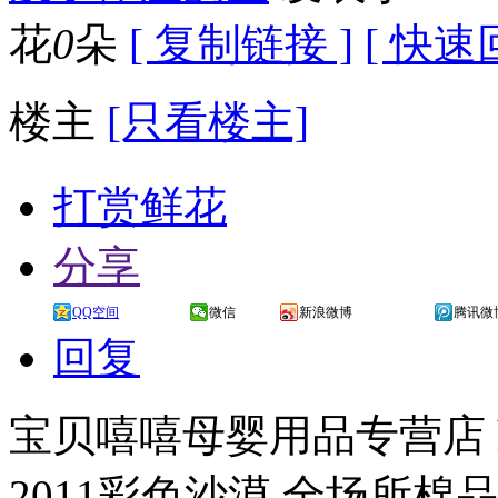
花
0
朵
[ 复制链接 ]
[ 快速
楼主
[只看楼主]
打赏鲜花
分享
QQ空间
微信
新浪微博
腾讯微
回复
宝贝嘻嘻母婴用品专营店 http:/
2011彩色沙漠 全场所