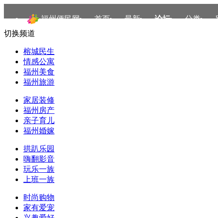
福州便民网
首页
最新
论坛
分类
切换频道
榕城民生
情感公寓
福州美食
福州旅游
家居装修
福州房产
亲子育儿
福州婚嫁
拱趴乐园
嗨翻影音
玩乐一族
上班一族
时尚购物
家有爱宠
兴趣爱好