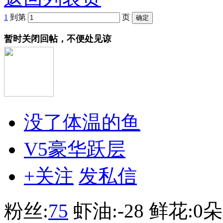
1
到第
页
暂时关闭回帖，不便处见谅
没了体温的鱼
V5豪华跃层
+关注
发私信
粉丝:
75
虾油:
-28
鲜花:
0朵