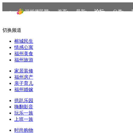
福州便民网
首页
最新
论坛
分类
切换频道
榕城民生
情感公寓
福州美食
福州旅游
家居装修
福州房产
亲子育儿
福州婚嫁
拱趴乐园
嗨翻影音
玩乐一族
上班一族
时尚购物