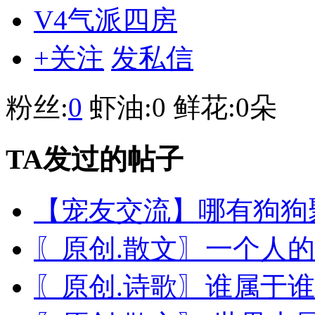
V4气派四房
+关注
发私信
粉丝:
0
虾油:
0
鲜花:
0朵
TA发过的帖子
【宠友交流】哪有狗狗
〖原创.散文〗一个人的
〖原创.诗歌〗谁属于谁