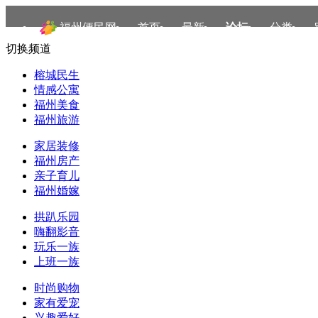
福州便民网
首页
最新
论坛
分类
切换频道
榕城民生
情感公寓
福州美食
福州旅游
家居装修
福州房产
亲子育儿
福州婚嫁
拱趴乐园
嗨翻影音
玩乐一族
上班一族
时尚购物
家有爱宠
兴趣爱好