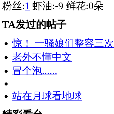
粉丝:
1
虾油:
-9
鲜花:
0朵
TA发过的帖子
惊！ 一骚娘们整容三次
老外不懂中文
冒个泡......
站在月球看地球