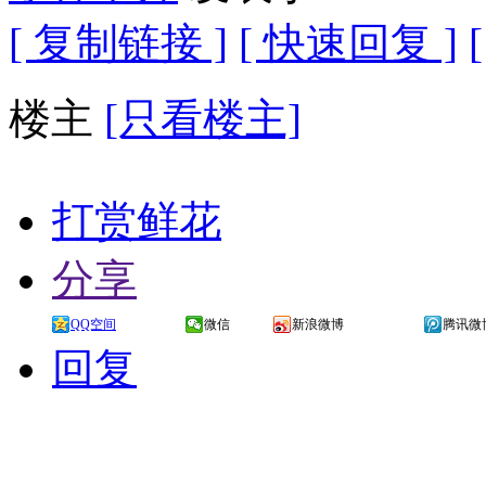
[ 复制链接 ]
[ 快速回复 ]
楼主
[只看楼主]
打赏鲜花
分享
QQ空间
微信
新浪微博
腾讯微
回复