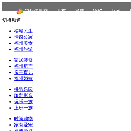
福州便民网
首页
最新
论坛
分类
切换频道
榕城民生
情感公寓
福州美食
福州旅游
家居装修
福州房产
亲子育儿
福州婚嫁
拱趴乐园
嗨翻影音
玩乐一族
上班一族
时尚购物
家有爱宠
兴趣爱好