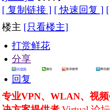
[ 复制链接 ]
[ 快速回复 ]
楼主
[只看楼主]
打赏鲜花
分享
QQ空间
微信
新浪微博
腾讯微
回复
专业VPN、WLAN、视
决方案提供者
Virtual 论坛