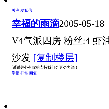
关注
发私信
幸福的雨滴
2005-05-18
V4气派四房
粉丝:4
虾油
沙发
[复制楼层]
谢谢关心有你的支持我们会更努力滴！
举报
打赏
回复