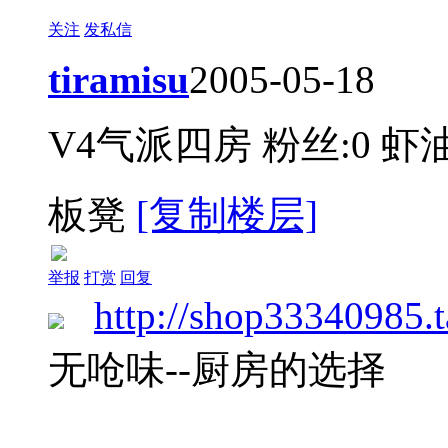
关注
发私信
tiramisu
2005-05-18
V4气派四房
粉丝:0
虾油
板凳
[复制楼层]
举报
打赏
回复
http://shop33340985.
无呛味--厨房的选择