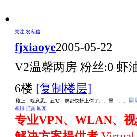
关注
发私信
fjxiaoye
2005-05-22
V2温馨两房
粉丝:0
虾油
6楼
[复制楼层]
楼上。啥意思。五帖，偶都快赶上你了。。晕。。。
举报
打赏
回复
专业VPN、WLAN、
解决方案提供者
Virtua