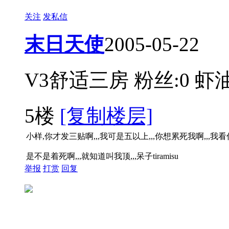
关注
发私信
末日天使
2005-05-22
V3舒适三房
粉丝:0
虾油
5楼
[复制楼层]
小样,你才发三贴啊,,,我可是五以上,,,你想累死我啊,,,我
是不是着死啊,,,就知道叫我顶,,,呆子tiramisu
举报
打赏
回复