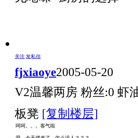
关注
发私信
fjxiaoye
2005-05-20
V2温馨两房
粉丝:0
虾油
板凳
[复制楼层]
呵呵。。。客气啦
晕，今天偶来了。怎么没人？？？