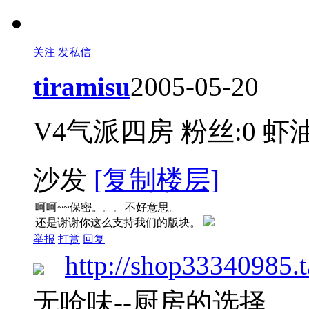
关注
发私信
tiramisu
2005-05-20
V4气派四房
粉丝:0
虾油
沙发
[复制楼层]
呵呵~~保密。。。不好意思。
还是谢谢你这么支持我们的版块。
举报
打赏
回复
http://shop33340985.
无呛味--厨房的选择