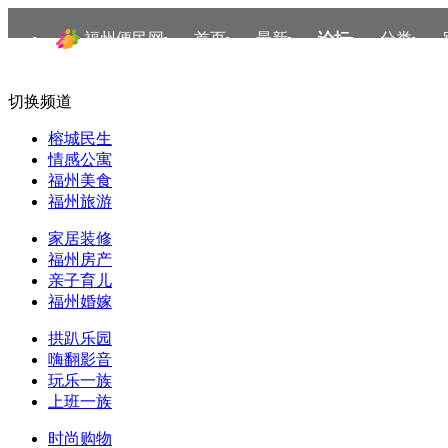
福州便民网
首页
最新
论坛
分类
切换频道
榕城民生
情感公寓
福州美食
福州旅游
家居装修
福州房产
亲子育儿
福州婚嫁
拱趴乐园
嗨翻影音
玩乐一族
上班一族
时尚购物