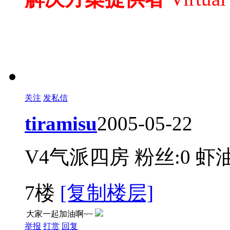
关注
发私信
tiramisu
2005-05-22
V4气派四房
粉丝:0
虾油
7楼
[复制楼层]
大家一起加油啊~~
举报
打赏
回复