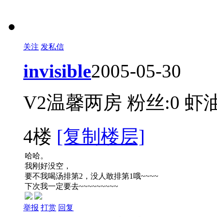
关注
发私信
invisible
2005-05-30
V2温馨两房
粉丝:0
虾油
4楼
[复制楼层]
哈哈。
我刚好没空，
要不我喝汤排第2，没人敢排第1哦~~~~
下次我一定要去~~~~~~~~~
举报
打赏
回复