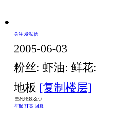
关注
发私信
2005-06-03
粉丝:
虾油:
鲜花:
地板
[复制楼层]
晕死吃这么少
举报
打赏
回复