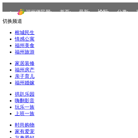
福州便民网
首页
最新
论坛
分类
切换频道
榕城民生
情感公寓
福州美食
福州旅游
家居装修
福州房产
亲子育儿
福州婚嫁
拱趴乐园
嗨翻影音
玩乐一族
上班一族
时尚购物
家有爱宠
兴趣爱好