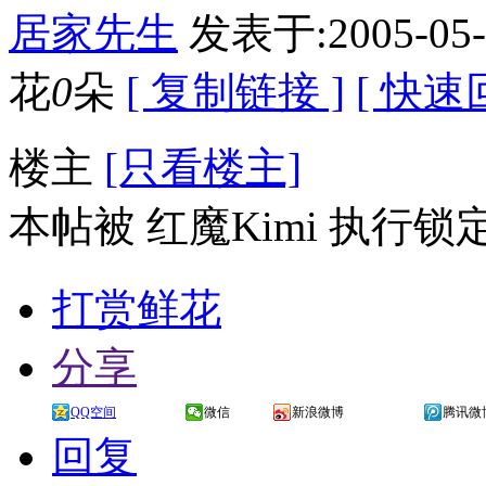
居家先生
发表于:2005-05-
花
0
朵
[ 复制链接 ]
[ 快速
楼主
[只看楼主]
本帖被 红魔Kimi 执行锁定操作
打赏鲜花
分享
QQ空间
微信
新浪微博
腾讯微
回复