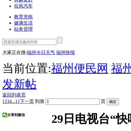
拉风汽车
教育充电
健康生活
站务管理
大家正在搜:
福州今日天气
福州快报
当前位置:
福州便民网
福
发新帖
返回列表页
1
2
3
4
...11
下一页
到第
页
29日电视台“
分享到微信