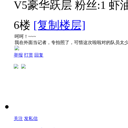
V5豪华跃层
粉丝:1
虾油
6楼
[复制楼层]
呵呵！~~~
我在外面当记者，专拍照了，可惜这次啦啦对的队员太少
举报
打赏
回复
关注
发私信