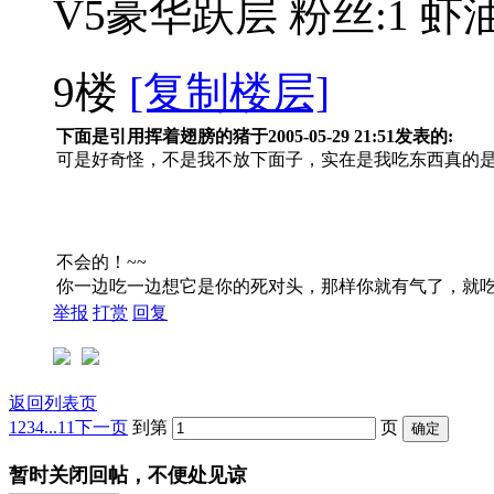
V5豪华跃层
粉丝:1
虾油
9楼
[复制楼层]
下面是引用挥着翅膀的猪于2005-05-29 21:51发表的:
可是好奇怪，不是我不放下面子，实在是我吃东西真的是死
不会的！~~
你一边吃一边想它是你的死对头，那样你就有气了，就
举报
打赏
回复
返回列表页
1
2
3
4
...11
下一页
到第
页
暂时关闭回帖，不便处见谅