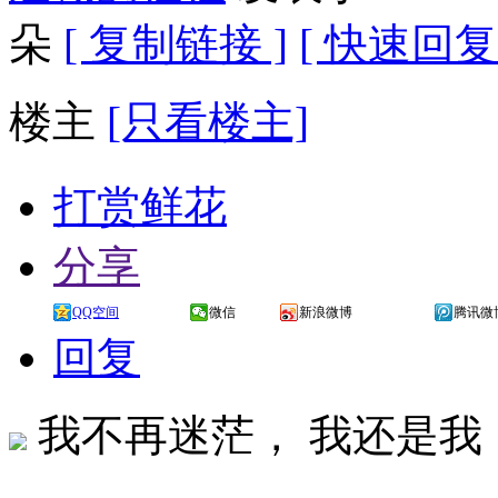
朵
[ 复制链接 ]
[ 快速回复 
楼主
[只看楼主]
打赏鲜花
分享
QQ空间
微信
新浪微博
腾讯微
回复
我不再迷茫， 我还是我