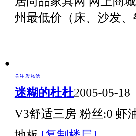
居尚品家具网 网上商城：http
州最低价（床、沙发、
关注
发私信
迷糊的杜杜
2005-05-18
V3舒适三房
粉丝:0
虾油
地板
[复制楼层]