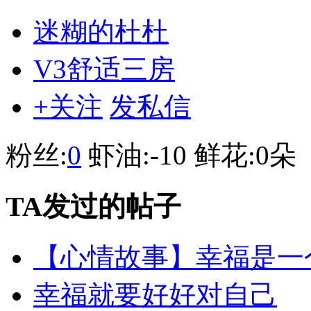
迷糊的杜杜
V3舒适三房
+关注
发私信
粉丝:
0
虾油:
-10
鲜花:
0朵
TA发过的帖子
【心情故事】幸福是一
幸福就要好好对自己