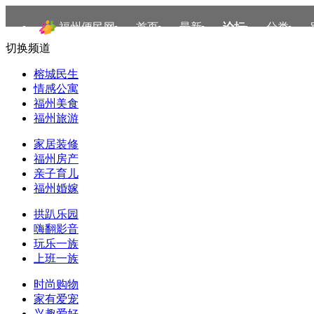
福州便民网
首页
最新
论坛
分类
切换频道
榕城民生
情感公寓
福州美食
福州旅游
家居装修
福州房产
亲子育儿
福州婚嫁
拱趴乐园
嗨翻影音
玩乐一族
上班一族
时尚购物
家有爱宠
兴趣爱好